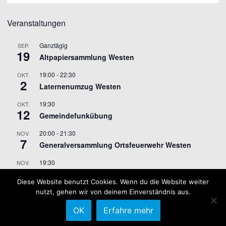
Veranstaltungen
Ganztägig
SEP.
19
Altpapiersammlung Westen
19:00
-
22:30
OKT.
2
Laternenumzug Westen
19:30
OKT.
12
Gemeindefunkübung
20:00
-
21:30
NOV.
7
Generalversammlung Ortsfeuerwehr Westen
19:30
NOV.
9
Gemeindefunkübung
Diese Website benutzt Cookies. Wenn du die Website weiter
nutzt, gehen wir von deinem Einverständnis aus.
Kalender anzeigen
OK
Erfahre mehr