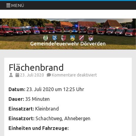
MENÜ
Freiwillige Feuerwehren Dörverden
Direkt
zum
Inhalt
springen
Flächenbrand
für
23. Juli 2020
Kommentare deaktiviert
Flächenbrand
Datum:
23. Juli 2020 um 12:25 Uhr
Dauer:
35 Minuten
Einsatzart:
Kleinbrand
Einsatzort:
Schachtweg, Ahnebergen
Einheiten und Fahrzeuge: