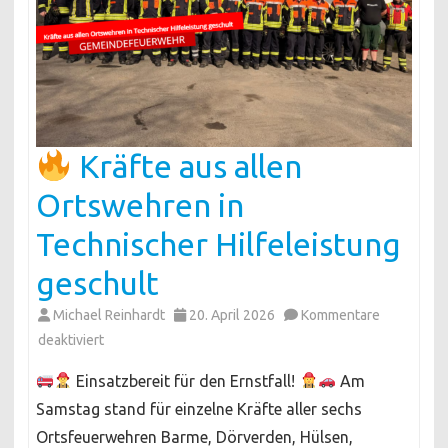
Kräfte aus allen
Ortswehren in
Technischer Hilfeleistung
geschult
Michael Reinhardt
20. April 2026
Kommentare
für
deaktiviert
Einsatzbereit für den Ernstfall!
Am
Kräfte
Samstag stand für einzelne Kräfte aller sechs
aus
Ortsfeuerwehren Barme, Dörverden, Hülsen,
allen