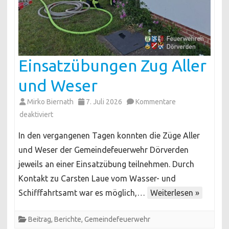
Einsatzübungen Zug Aller
und Weser
Mirko Biernath
7. Juli 2026
Kommentare
für
deaktiviert
Einsatzübungen
In den vergangenen Tagen konnten die Züge Aller
Zug
und Weser der Gemeindefeuerwehr Dörverden
Aller
jeweils an einer Einsatzübung teilnehmen. Durch
und
Kontakt zu Carsten Laue vom Wasser- und
Weser
Schifffahrtsamt war es möglich,…
Weiterlesen »
Beitrag
,
Berichte
,
Gemeindefeuerwehr