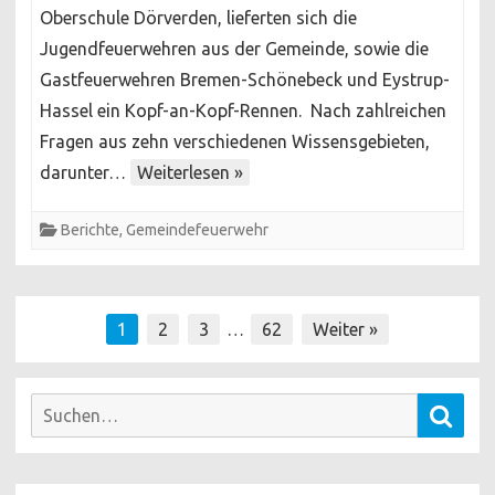
Oberschule Dörverden, lieferten sich die
2026
Jugendfeuerwehren aus der Gemeinde, sowie die
Gastfeuerwehren Bremen-Schönebeck und Eystrup-
Hassel ein Kopf-an-Kopf-Rennen. Nach zahlreichen
Fragen aus zehn verschiedenen Wissensgebieten,
darunter…
Weiterlesen »
Berichte
,
Gemeindefeuerwehr
Seitennummerierung
1
2
3
…
62
Weiter »
der
Beiträge
Suchen
Such
nach: