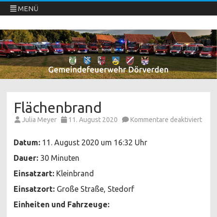
MENÜ
Freiwillige Feuerwehren Dörverden
Direkt
zum
Inhalt
springen
Flächenbrand
für
Julia Meyer
11. August 2020
Kommentare deaktiviert
Fläc
Datum:
11. August 2020 um 16:32 Uhr
Dauer:
30 Minuten
Einsatzart:
Kleinbrand
Einsatzort:
Große Straße, Stedorf
Einheiten und Fahrzeuge: