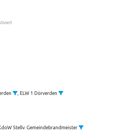
für
iviert
Flächenbrand
verden
, ELW 1 Dörverden
 KdoW Stellv. Gemeindebrandmeister