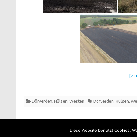
[ZE
Dörverden
,
Hülsen
,
Westen
Dörverden
,
Hülsen
,
We
Diese Website benutzt Cookies. We