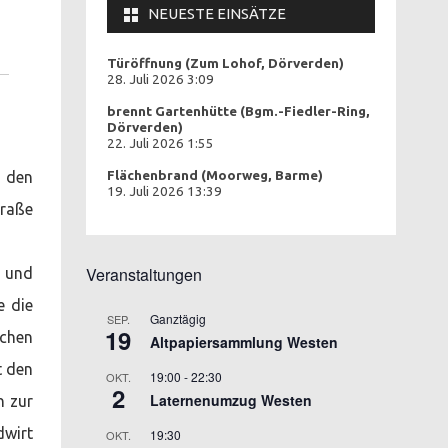
NEUESTE EINSÄTZE
Türöffnung (Zum Lohof, Dörverden)
28. Juli 2026 3:09
brennt Gartenhütte (Bgm.-Fiedler-Ring,
Dörverden)
22. Juli 2026 1:55
 den
Flächenbrand (Moorweg, Barme)
19. Juli 2026 13:39
traße
Veranstaltungen
d und
e die
Ganztägig
SEP.
19
ichen
Altpapiersammlung Westen
t den
19:00
-
22:30
OKT.
2
Laternenumzug Westen
n zur
dwirt
19:30
OKT.