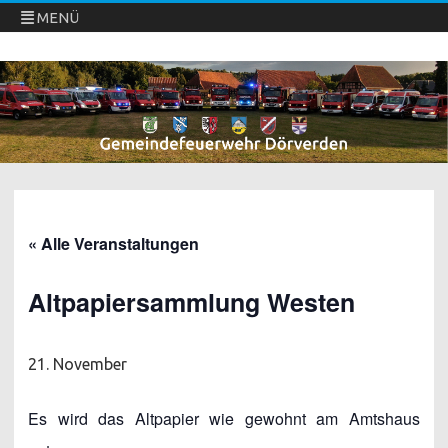
MENÜ
Freiwillige Feuerwehren Dörverden
Direkt
zum
Inhalt
springen
« Alle Veranstaltungen
Altpapiersammlung Westen
21. November
Es wird das Altpapier wie gewohnt am Amtshaus