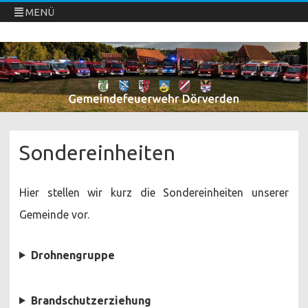
MENÜ
Freiwillige Feuerwehren Dörverden
Direkt
zum
Inhalt
springen
Sondereinheiten
Hier stellen wir kurz die Sondereinheiten unserer
Gemeinde vor.
Drohnengruppe
Brandschutzerziehung