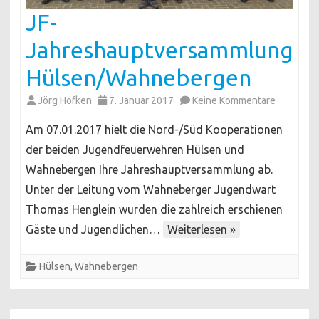
JF-
Jahreshauptversammlung
Hülsen/Wahnebergen
zu
Jörg Höfken
7. Januar 2017
Keine Kommentare
JF-
Am 07.01.2017 hielt die Nord-/Süd Kooperationen
Jahresha
der beiden Jugendfeuerwehren Hülsen und
Hülsen/W
Wahnebergen Ihre Jahreshauptversammlung ab.
Unter der Leitung vom Wahneberger Jugendwart
Thomas Henglein wurden die zahlreich erschienen
Gäste und Jugendlichen…
Weiterlesen »
Hülsen
,
Wahnebergen