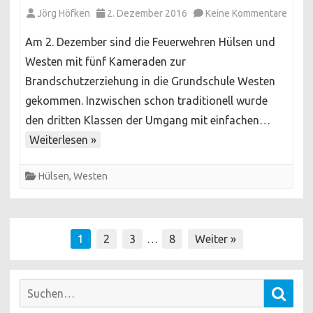
zu
Jörg Höfken
2. Dezember 2016
Keine Kommentare
Brand
Am 2. Dezember sind die Feuerwehren Hülsen und
in
Westen mit fünf Kameraden zur
der
Brandschutzerziehung in die Grundschule Westen
Grund
gekommen. Inzwischen schon traditionell wurde
West
den dritten Klassen der Umgang mit einfachen…
Weiterlesen »
Hülsen
,
Westen
Seitennummerierung
1
2
3
…
8
Weiter »
der
Beiträge
Suchen
Such
nach: