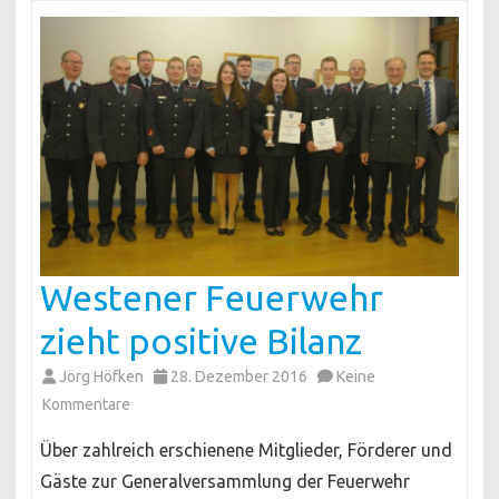
Westener Feuerwehr
zieht positive Bilanz
Jörg Höfken
28. Dezember 2016
Keine
zu
Kommentare
Westener
Über zahlreich erschienene Mitglieder, Förderer und
Feuerwehr
Gäste zur Generalversammlung der Feuerwehr
zieht