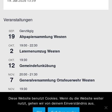
19. Juli 2026 13:39
Veranstaltungen
Ganztägig
SEP.
19
Altpapiersammlung Westen
19:00
-
22:30
OKT.
2
Laternenumzug Westen
19:30
OKT.
12
Gemeindefunkübung
20:00
-
21:30
NOV.
7
Generalversammlung Ortsfeuerwehr Westen
19:30
NOV.
9
Gemeindefunkübung
Diese Website benutzt Cookies. Wenn du die Website weiter
nutzt, gehen wir von deinem Einverständnis aus.
Kalender anzeigen