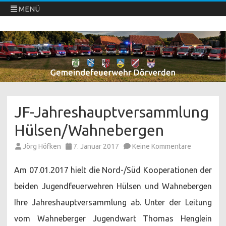
MENÜ
Freiwillige Feuerwehren Dörverden
Direkt
zum
Inhalt
springen
JF-Jahreshauptversammlung
Hülsen/Wahnebergen
zu
Jörg Höfken
7. Januar 2017
Keine Kommentare
JF-
Jahreshau
Hülsen/Wa
Am 07.01.2017 hielt die Nord-/Süd Kooperationen der
beiden Jugendfeuerwehren Hülsen und Wahnebergen
Ihre Jahreshauptversammlung ab. Unter der Leitung
vom Wahneberger Jugendwart Thomas Henglein