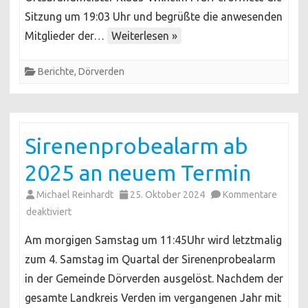
Ehrungen
Sitzung um 19:03 Uhr und begrüßte die anwesenden
und
Mitglieder der…
Weiterlesen »
Neuwahlen
Berichte
,
Dörverden
Sirenenprobealarm ab
2025 an neuem Termin
Michael Reinhardt
25. Oktober 2024
Kommentare
für
deaktiviert
Sirenenprobealarm
Am morgigen Samstag um 11:45Uhr wird letztmalig
ab
zum 4. Samstag im Quartal der Sirenenprobealarm
2025
in der Gemeinde Dörverden ausgelöst. Nachdem der
an
gesamte Landkreis Verden im vergangenen Jahr mit
neuem