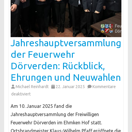
Jahreshauptversammlung
der Feuerwehr
Dörverden: Rückblick,
Ehrungen und Neuwahlen
Michael Reinhardt
22. Januar 2025
Kommentare
für
deaktiviert
Jahreshauptversammlung
Am 10. Januar 2025 fand die
der
Jahreshauptversammlung der Freiwilligen
Feuerwehr
Feuerwehr Dörverden im Ehmken Hof statt.
Dörverden:
Ortsbrandmeister Klaus-Wilhelm Pfaff eröffnete die
Rückblick,