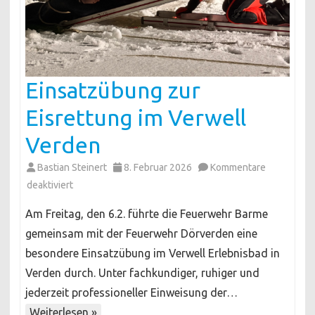
Einsatzübung zur
Eisrettung im Verwell
Verden
Bastian Steinert
8. Februar 2026
Kommentare
für
deaktiviert
Einsatzübung
Am Freitag, den 6.2. führte die Feuerwehr Barme
zur
gemeinsam mit der Feuerwehr Dörverden eine
Eisrettung
besondere Einsatzübung im Verwell Erlebnisbad in
im
Verden durch. Unter fachkundiger, ruhiger und
Verwell
Verden
jederzeit professioneller Einweisung der…
Weiterlesen »