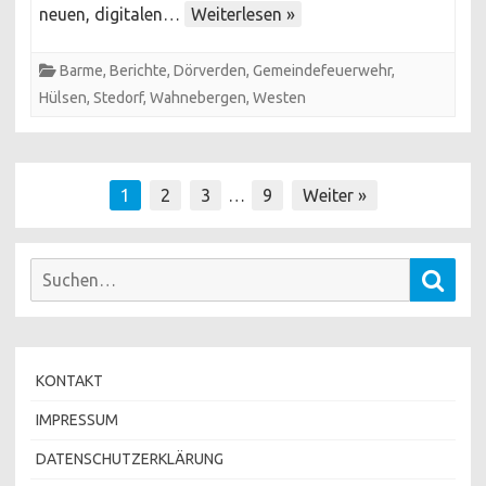
Termin
neuen, digitalen…
Weiterlesen »
Barme
,
Berichte
,
Dörverden
,
Gemeindefeuerwehr
,
Hülsen
,
Stedorf
,
Wahnebergen
,
Westen
Seitennummerierung
1
2
3
…
9
Weiter »
der
Beiträge
Suchen
Such
nach:
KONTAKT
IMPRESSUM
DATENSCHUTZERKLÄRUNG