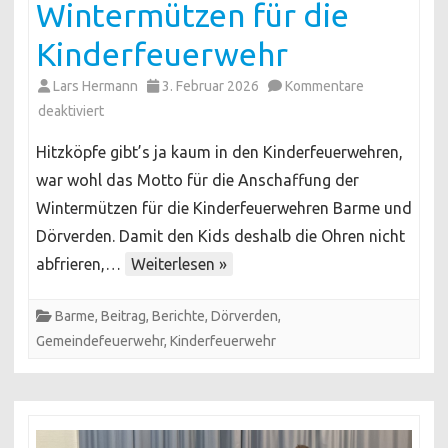
Wintermützen für die
Kinderfeuerwehr
Lars Hermann
3. Februar 2026
Kommentare
für
deaktiviert
Wintermützen
Hitzköpfe gibt’s ja kaum in den Kinderfeuerwehren,
für
war wohl das Motto für die Anschaffung der
die
Wintermützen für die Kinderfeuerwehren Barme und
Kinderfeuerwehr
Dörverden. Damit den Kids deshalb die Ohren nicht
abfrieren,…
Weiterlesen »
Barme
,
Beitrag
,
Berichte
,
Dörverden
,
Gemeindefeuerwehr
,
Kinderfeuerwehr