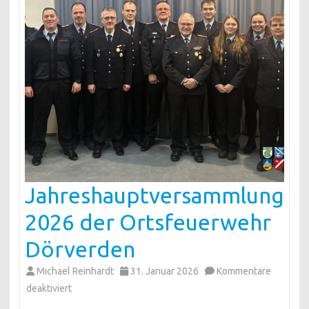
Jahreshauptversammlung
2026 der Ortsfeuerwehr
Dörverden
Michael Reinhardt
31. Januar 2026
Kommentare
für
deaktiviert
Jahreshauptversammlung