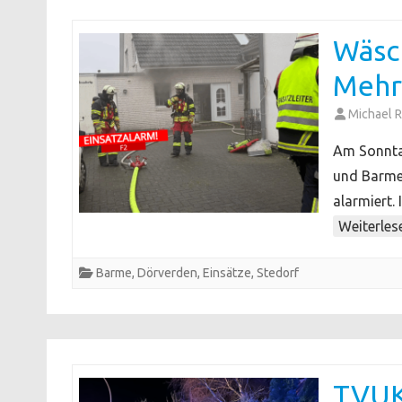
Wäsc
Mehr
Michael R
Am Sonnta
und Barme 
alarmiert.
Weiterles
Barme
,
Dörverden
,
Einsätze
,
Stedorf
TVUK