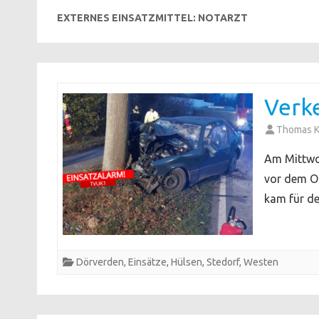
EXTERNES EINSATZMITTEL:
NOTARZT
Verke
Thomas 
Am Mittwo
vor dem Or
kam für de
Dörverden
,
Einsätze
,
Hülsen
,
Stedorf
,
Westen