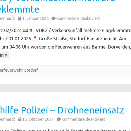
eklemmte
für
einhardt
1. Januar 2025
Kommentare deaktiviert
TVUK2
tz 02/2024
#TVUK2 / Verkehrsunfall mehrere Eingeklemmt
/
hr / 01.01.2025
Große Straße, Stedorf Einsatzbericht: Am
Verkehrsunfall
5 um 04:06 Uhr wurden die Feuerwehren aus Barme, Dörverde
mehrere
en »
Eingeklemmte
erfeuerwehr
,
Stedorf
ilfe Polizei – Drohneneinsatz
für
einhardt
15. Oktober 2021
Kommentare deaktiviert
Amtshilfe