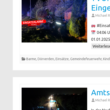
Eing
Michael R
#Einsa
04:06 U
01.01.202
Weiterles
Barme
,
Dörverden
,
Einsätze
,
Gemeindefeuerwehr
,
Kind
Amtsh
Michael R