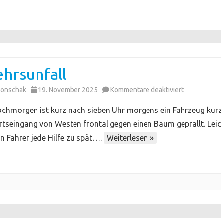
hrsunfall
für
Konschak
19. November 2025
Kommentare deaktiviert
Verkehrsunf
chmorgen ist kurz nach sieben Uhr morgens ein Fahrzeug kur
tseingang von Westen frontal gegen einen Baum geprallt. Lei
n Fahrer jede Hilfe zu spät….
Weiterlesen »