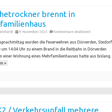
hetrockner brennt in
familienhaus
für
einhardt
9. November 2025
Kommentare deaktiviert
Wäschetrock
gnachmittag wurden die Feuerwehren aus Dörverden, Stedor
brennt
um 14.04 Uhr zu einem Brand in die Reitbahn in Dörverden
in
 In einer Wohnung eines Mehrfamilienhauses hatte aus bislan
Mehrfamilien
en »
2 / Verkehrsunfall mehrere