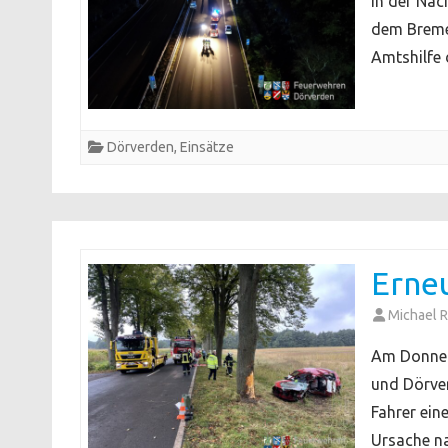
In der Nac
dem Bremer
Amtshilfe
Dörverden
,
Einsätze
Erneu
Michael R
Am Donner
und Dörver
Fahrer ein
Ursache 