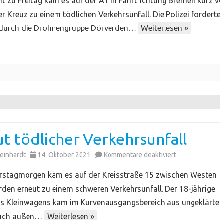
ht zu Freitag kam es auf der A1 in Fahrtrichtung Bremen kurz v
Polizei
 Kreuz zu einem tödlichen Verkehrsunfall. Die Polizei fordert
–
 durch die Drohnengruppe Dörverden…
Weiterlesen »
Drohneneinsa
t tödlicher Verkehrsunfall
für
einhardt
14. Oktober 2021
Kommentare deaktiviert
Erneut
stagmorgen kam es auf der Kreisstraße 15 zwischen Westen
tödlicher
den erneut zu einem schweren Verkehrsunfall. Der 18-jährige
Verkehrsunfal
es Kleinwagens kam im Kurvenausgangsbereich aus ungeklärte
nach außen…
Weiterlesen »