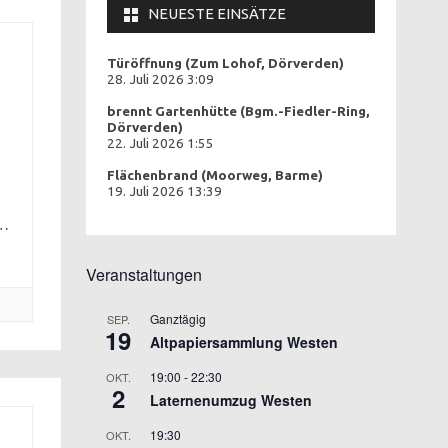
NEUESTE EINSÄTZE
Türöffnung (Zum Lohof, Dörverden)
28. Juli 2026 3:09
brennt Gartenhütte (Bgm.-Fiedler-Ring,
Dörverden)
22. Juli 2026 1:55
ner
f
Flächenbrand (Moorweg, Barme)
19. Juli 2026 13:39
g…
haus
Veranstaltungen
Ganztägig
SEP.
19
Altpapiersammlung Westen
19:00
-
22:30
OKT.
2
Laternenumzug Westen
19:30
OKT.