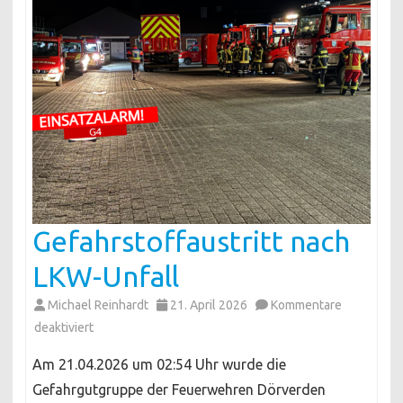
Gefahrstoffaustritt nach
LKW-Unfall
Michael Reinhardt
21. April 2026
Kommentare
für
deaktiviert
Gefahrstoffaustritt
Am 21.04.2026 um 02:54 Uhr wurde die
nach
Gefahrgutgruppe der Feuerwehren Dörverden
LKW-