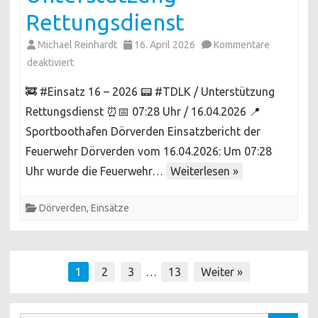
Rettungsdienst
Michael Reinhardt
16. April 2026
Kommentare
für
deaktiviert
Unterstützung
🚒 #Einsatz 16 – 2026 📟 #TDLK / Unterstützung
Rettungsdienst
Rettungsdienst ⏰📅 07:28 Uhr / 16.04.2026 📍
Sportboothafen Dörverden Einsatzbericht der
Feuerwehr Dörverden vom 16.04.2026: Um 07:28
Uhr wurde die Feuerwehr…
Weiterlesen »
Dörverden
,
Einsätze
Seitennummerierung
1
2
3
…
13
Weiter »
der
Beiträge