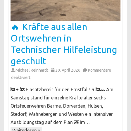
🔥 Kräfte aus allen
Ortswehren in
Technischer Hilfeleistung
geschult
Michael Reinhardt
20. April 2026
Kommentare
für
deaktiviert
🔥
🚒👨‍🚒 Einsatzbereit für den Ernstfall! 👩‍🚒🚗 Am
Kräfte
Samstag stand für einzelne Kräfte aller sechs
aus
Ortsfeuerwehren Barme, Dörverden, Hülsen,
allen
Stedorf, Wahnebergen und Westen ein intensiver
Ortswehren
in
Ausbildungstag auf dem Plan 🚒 Im…
Technischer
Weiterlesen »