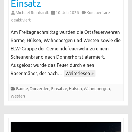
Einsatz
Michael Reinhardt
10. Juli 2026
Kommentare
für
deaktiviert
Feuer
Am Freitagnachmittag wurden die Ortsfeuerwehren
in
Barme, Hülsen, Wahnebergen und Westen sowie die
Scheune:
ELW-Gruppe der Gemeindefeuerwehr zu einem
Mehrere
Scheunenbrand nach Donnerhorst alarmiert.
Ortsfeuerwehren
im
Ausgelöst wurde das Feuer durch einen
Einsatz
Rasenmäher, der nach…
Weiterlesen »
Barme
,
Dörverden
,
Einsätze
,
Hülsen
,
Wahnebergen
,
Westen