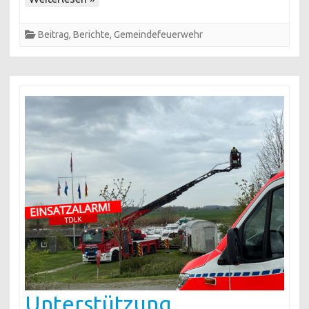
Hilfeleistung
geschult
Beitrag
,
Berichte
,
Gemeindefeuerwehr
Unterstützung