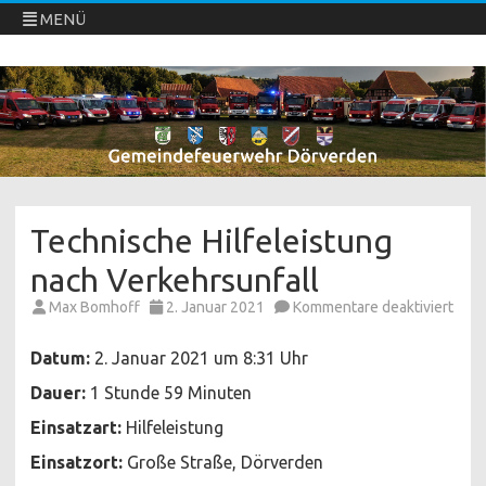
MENÜ
Freiwillige Feuerwehren Dörverden
Direkt
zum
Inhalt
springen
Technische Hilfeleistung
nach Verkehrsunfall
für
Max Bomhoff
2. Januar 2021
Kommentare deaktiviert
Tech
Hilfe
nach
Datum:
2. Januar 2021 um 8:31 Uhr
Verk
Dauer:
1 Stunde 59 Minuten
Einsatzart:
Hilfeleistung
Einsatzort:
Große Straße, Dörverden