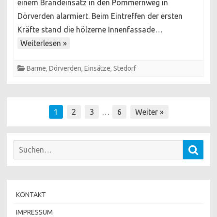
einem Brandeinsatz in den Pommernweg in
Dörverden alarmiert. Beim Eintreffen der ersten
Kräfte stand die hölzerne Innenfassade…
Weiterlesen »
Barme
,
Dörverden
,
Einsätze
,
Stedorf
Seitennummerierung
1
2
3
…
6
Weiter »
der
Beiträge
Suchen
Such
nach:
KONTAKT
IMPRESSUM