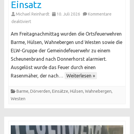
Einsatz
Michael Reinhardt
10. Juli 2026
Kommentare
für
deaktiviert
Feuer
Am Freitagnachmittag wurden die Ortsfeuerwehren
in
Barme, Hülsen, Wahnebergen und Westen sowie die
Scheune:
ELW-Gruppe der Gemeindefeuerwehr zu einem
Mehrere
Scheunenbrand nach Donnerhorst alarmiert.
Ortsfeuerwehren
im
Ausgelöst wurde das Feuer durch einen
Einsatz
Rasenmäher, der nach…
Weiterlesen »
Barme
,
Dörverden
,
Einsätze
,
Hülsen
,
Wahnebergen
,
Westen