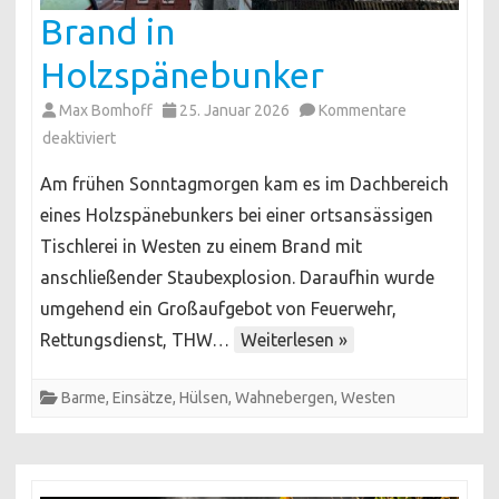
Brand in
Holzspänebunker
Max Bomhoff
25. Januar 2026
Kommentare
für
deaktiviert
Brand
Am frühen Sonntagmorgen kam es im Dachbereich
in
eines Holzspänebunkers bei einer ortsansässigen
Holzspänebunker
Tischlerei in Westen zu einem Brand mit
anschließender Staubexplosion. Daraufhin wurde
umgehend ein Großaufgebot von Feuerwehr,
Rettungsdienst, THW…
Weiterlesen »
Barme
,
Einsätze
,
Hülsen
,
Wahnebergen
,
Westen