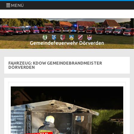
MENÜ
Freiwillige Feuerwehren Dörverden
Direkt
zum
Inhalt
springen
FAHRZEUG:
KDOW GEMEINDEBRANDMEISTER
DÖRVERDEN