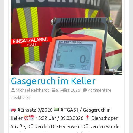
Gasgeruch im Keller
Michael Reinhardt
9. März 2026
Kommentare
für
deaktiviert
Gasgeruch
#Einsatz 9/2026
#TGAS1 / Gasgeruch in
im
Keller
15:22 Uhr / 09.03.2026
Diensthoper
Keller
Straße, Dörverden Die Feuerwehr Dörverden wurde