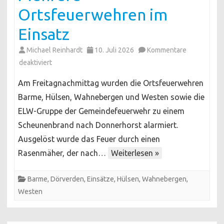
Ortsfeuerwehren im
Einsatz
Michael Reinhardt
10. Juli 2026
Kommentare
für
deaktiviert
Feuer
Am Freitagnachmittag wurden die Ortsfeuerwehren
in
Barme, Hülsen, Wahnebergen und Westen sowie die
Scheune:
ELW-Gruppe der Gemeindefeuerwehr zu einem
Mehrere
Scheunenbrand nach Donnerhorst alarmiert.
Ortsfeuerwehren
im
Ausgelöst wurde das Feuer durch einen
Einsatz
Rasenmäher, der nach…
Weiterlesen »
Barme
,
Dörverden
,
Einsätze
,
Hülsen
,
Wahnebergen
,
Westen