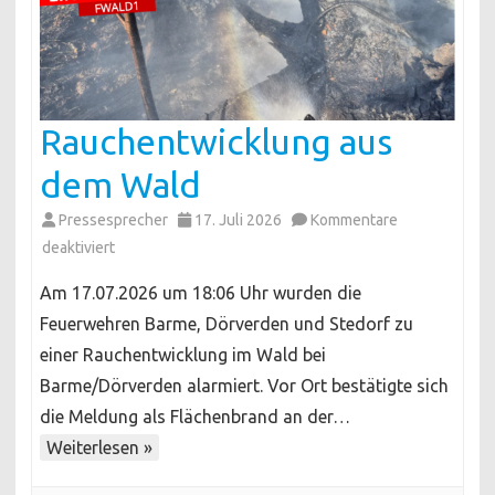
Rauchentwicklung aus
dem Wald
Pressesprecher
17. Juli 2026
Kommentare
für
deaktiviert
Rauchentwicklung
Am 17.07.2026 um 18:06 Uhr wurden die
aus
Feuerwehren Barme, Dörverden und Stedorf zu
dem
einer Rauchentwicklung im Wald bei
Wald
Barme/Dörverden alarmiert. Vor Ort bestätigte sich
die Meldung als Flächenbrand an der…
Weiterlesen »