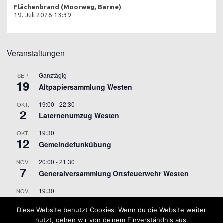
Flächenbrand (Moorweg, Barme)
19. Juli 2026 13:39
Veranstaltungen
Ganztägig
SEP.
19
Altpapiersammlung Westen
19:00
-
22:30
OKT.
2
Laternenumzug Westen
19:30
OKT.
12
Gemeindefunkübung
20:00
-
21:30
NOV.
7
Generalversammlung Ortsfeuerwehr Westen
19:30
NOV.
9
Gemeindefunkübung
Diese Website benutzt Cookies. Wenn du die Website weiter
nutzt, gehen wir von deinem Einverständnis aus.
Kalender anzeigen