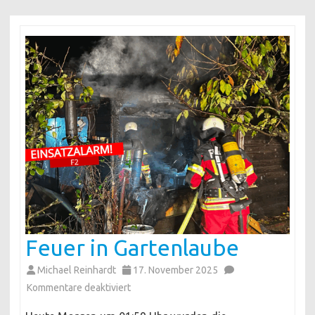
Feuer in Gartenlaube
Michael Reinhardt
17. November 2025
für
Kommentare deaktiviert
Feuer