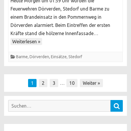
Heute Morgen um 01:59 Uhr wurden die
in
Feuerwehren Dörverden, Stedorf und Barme zu
Gartenlaube
einem Brandeinsatz in den Pommernweg in
Dörverden alarmiert. Beim Eintreffen der ersten
Kräfte stand die hölzerne Innenfassade…
Weiterlesen »
Barme
,
Dörverden
,
Einsätze
,
Stedorf
Seitennummerierung
1
2
3
…
10
Weiter »
der
Beiträge
Suchen
Such
nach: