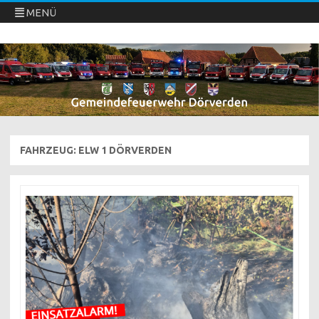
MENÜ
Freiwillige Feuerwehren Dörverden
Direkt
zum
Inhalt
springen
FAHRZEUG:
ELW 1 DÖRVERDEN