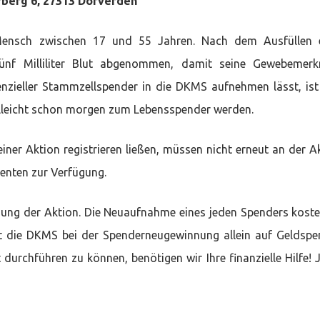
berg 6, 27313 Dörverden
Mensch zwischen 17 und 55 Jahren. Nach dem Ausfüllen e
ünf Milliliter Blut abgenommen, damit seine Gewebemerk
nzieller Stammzellspender in die DKMS aufnehmen lässt, ist
ielleicht schon morgen zum Lebensspender werden.
einer Aktion registrieren ließen, müssen nicht erneut an der A
tienten zur Verfügung.
tzung der Aktion. Die Neuaufnahme eines jeden Spenders koste
st die DKMS bei der Spenderneugewinnung allein auf Geldsp
urchführen zu können, benötigen wir Ihre finanzielle Hilfe! 