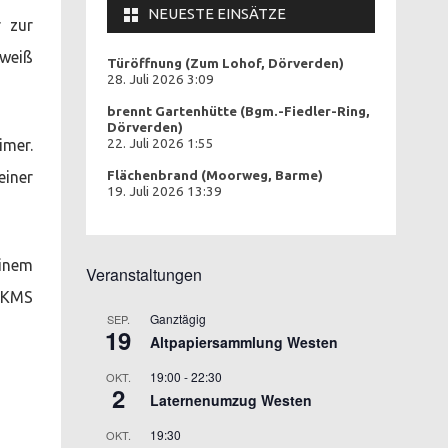
NEUESTE EINSÄTZE
r zur
 weiß
Türöffnung (Zum Lohof, Dörverden)
28. Juli 2026 3:09
brennt Gartenhütte (Bgm.-Fiedler-Ring,
Dörverden)
imer.
22. Juli 2026 1:55
einer
Flächenbrand (Moorweg, Barme)
19. Juli 2026 13:39
einem
Veranstaltungen
 DKMS
Ganztägig
SEP.
19
Altpapiersammlung Westen
19:00
-
22:30
OKT.
2
Laternenumzug Westen
19:30
OKT.