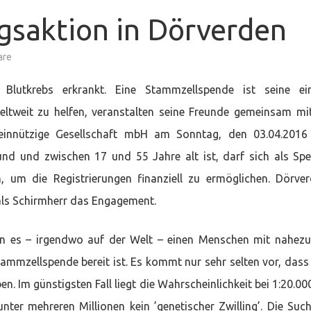
gsaktion in Dörverden
zu
are
DKMS-
Registrierungsaktion
in
Blutkrebs erkrankt. Eine Stammzellspende ist seine ein
Dörverden
ltweit zu helfen, veranstalten seine Freunde gemeinsam mi
nnützige Gesellschaft mbH am Sonntag, den 03.04.2016 
und und zwischen 17 und 55 Jahre alt ist, darf sich als Sp
 um die Registrierungen finanziell zu ermöglichen. Dörve
als Schirmherr das Engagement.
enn es – irgendwo auf der Welt – einen Menschen mit nahez
ammzellspende bereit ist. Es kommt nur sehr selten vor, dass
Im günstigsten Fall liegt die Wahrscheinlichkeit bei 1:20.000
ter mehreren Millionen kein ’genetischer Zwilling’. Die Such