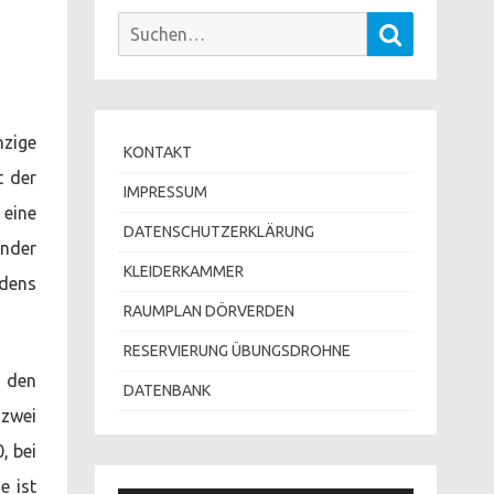
Suchen
Suchen
nach:
zige
KONTAKT
t der
IMPRESSUM
eine
DATENSCHUTZERKLÄRUNG
ender
KLEIDERKAMMER
rdens
RAUMPLAN DÖRVERDEN
RESERVIERUNG ÜBUNGSDROHNE
u den
DATENBANK
 zwei
, bei
e ist