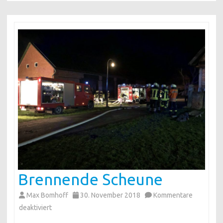
Brennende Scheune
Max Bomhoff
30. November 2018
Kommentare
für
deaktiviert
Brennende