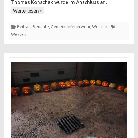
der
Thomas Konschak wurde im Anschluss an…
Ortsfeuerwehr
Weiterlesen »
Westen
Beitrag
,
Berichte
,
Gemeindefeuerwehr
,
Westen
Westen