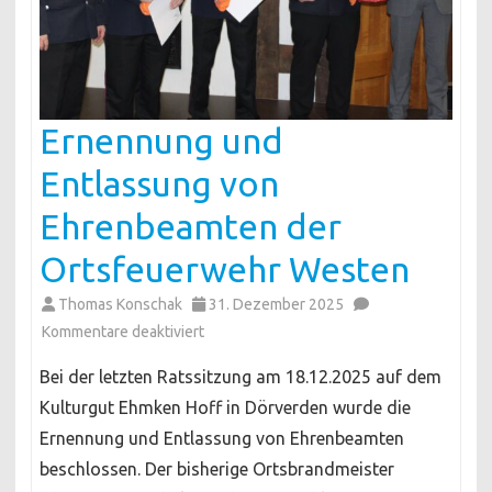
Ernennung und
Entlassung von
Ehrenbeamten der
Ortsfeuerwehr Westen
Thomas Konschak
31. Dezember 2025
für
Kommentare deaktiviert
Ernennung
Bei der letzten Ratssitzung am 18.12.2025 auf dem
und
Kulturgut Ehmken Hoff in Dörverden wurde die
Entlassung
Ernennung und Entlassung von Ehrenbeamten
von
beschlossen. Der bisherige Ortsbrandmeister
Ehrenbeamten