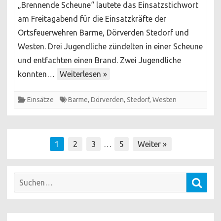
„Brennende Scheune“ lautete das Einsatzstichwort
Scheune
am Freitagabend für die Einsatzkräfte der
Ortsfeuerwehren Barme, Dörverden Stedorf und
Westen. Drei Jugendliche zündelten in einer Scheune
und entfachten einen Brand. Zwei Jugendliche
konnten…
Weiterlesen »
Einsätze
Barme
,
Dörverden
,
Stedorf
,
Westen
Seitennummerierung
1
2
3
…
5
Weiter »
der
Beiträge
Suchen
Such
nach: