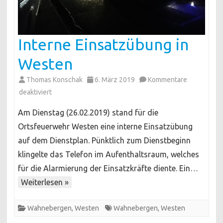
Interne Einsatzübung in
Westen
Thomas Konschak
6. März 2019
Kommentare
für
deaktiviert
Interne
Am Dienstag (26.02.2019) stand für die
Einsatzübung
Ortsfeuerwehr Westen eine interne Einsatzübung
in
auf dem Dienstplan. Pünktlich zum Dienstbeginn
Westen
klingelte das Telefon im Aufenthaltsraum, welches
für die Alarmierung der Einsatzkräfte diente. Ein…
Weiterlesen »
Wahnebergen
,
Westen
Wahnebergen
,
Westen