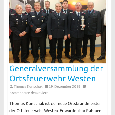
Generalversammlung der
Ortsfeuerwehr Westen
Thomas Konschak
29. Dezember 2019
für
Kommentare deaktiviert
Generalversammlung
Thomas Konschak ist der neue Ortsbrandmeister
der
der Ortsfeuerwehr Westen. Er wurde ihm Rahmen
Ortsfeuerwehr