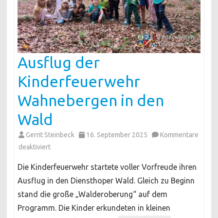
Ausflug der
Kinderfeuerwehr
Wahnebergen in den
Wald
Gerrit Steinbeck
16. September 2025
Kommentare
für
deaktiviert
Ausflug
Die Kinderfeuerwehr startete voller Vorfreude ihren
der
Ausflug in den Diensthoper Wald. Gleich zu Beginn
Kinderfeuerwehr
stand die große „Walderoberung“ auf dem
Wahnebergen
Programm. Die Kinder erkundeten in kleinen
in