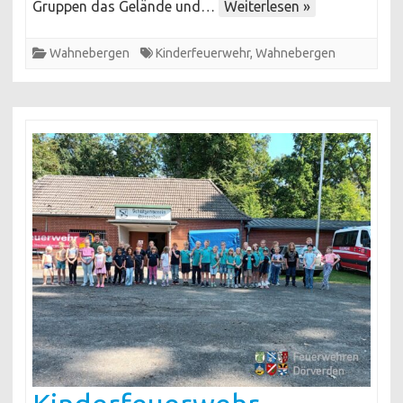
den
Gruppen das Gelände und…
Weiterlesen »
Wald
Wahnebergen
Kinderfeuerwehr
,
Wahnebergen