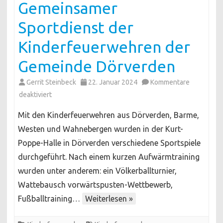
Gemeinsamer
Sportdienst der
Kinderfeuerwehren der
Gemeinde Dörverden
Gerrit Steinbeck
22. Januar 2024
Kommentare
für
deaktiviert
Gemeinsamer
Mit den Kinderfeuerwehren aus Dörverden, Barme,
Sportdienst
Westen und Wahnebergen wurden in der Kurt-
der
Poppe-Halle in Dörverden verschiedene Sportspiele
Kinderfeuerwehren
durchgeführt. Nach einem kurzen Aufwärmtraining
der
Gemeinde
wurden unter anderem: ein Völkerballturnier,
Dörverden
Wattebausch vorwärtspusten-Wettbewerb,
Fußballtraining…
Weiterlesen »