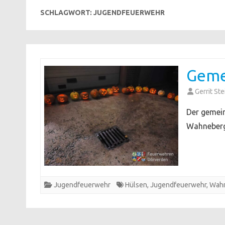
SCHLAGWORT:
JUGENDFEUERWEHR
Geme
Gerrit St
Der gemei
Wahneberge
Jugendfeuerwehr
Hülsen
,
Jugendfeuerwehr
,
Wah