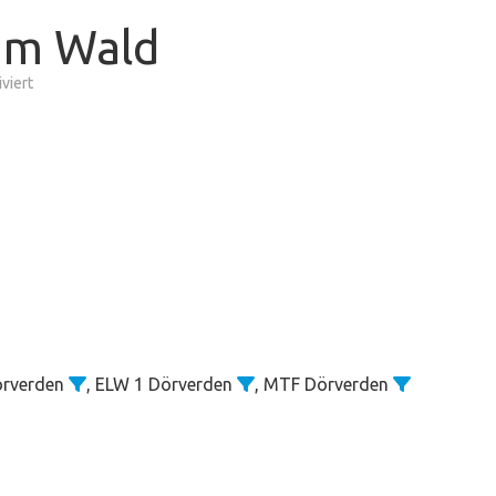
im Wald
für
viert
Entstehungsbrand
im
Wald
örverden
, ELW 1 Dörverden
, MTF Dörverden