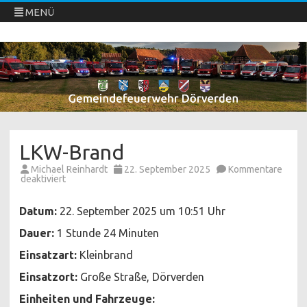
MENÜ
Freiwillige Feuerwehren Dörverden
Direkt
zum
Inhalt
springen
LKW-Brand
Michael Reinhardt
22. September 2025
Kommentare
für
deaktiviert
LKW-
Brand
Datum:
22. September 2025 um 10:51 Uhr
Dauer:
1 Stunde 24 Minuten
Einsatzart:
Kleinbrand
Einsatzort:
Große Straße, Dörverden
Einheiten und Fahrzeuge: