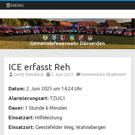
MENÜ
Freiwillige Feuerwehren Dörverden
Direkt
zum
Inhalt
springen
ICE erfasst Reh
für
Gerrit Steinbeck
2. Juni 2025
Kommentare deaktiviert
ICE
erfa
Reh
Datum:
2. Juni 2025 um 14:24 Uhr
Alarmierungsart:
TZUG1
Dauer:
1 Stunde 6 Minuten
Einsatzart:
Hilfeleistung
Einsatzort:
Geestefelder Weg, Wahnebergen