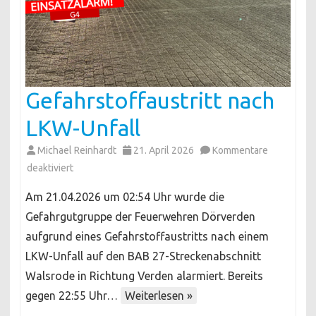
Gefahrstoffaustritt nach
LKW-Unfall
Michael Reinhardt
21. April 2026
Kommentare
für
deaktiviert
Gefahrstoffaustritt
Am 21.04.2026 um 02:54 Uhr wurde die
nach
Gefahrgutgruppe der Feuerwehren Dörverden
LKW-
aufgrund eines Gefahrstoffaustritts nach einem
Unfall
LKW-Unfall auf den BAB 27-Streckenabschnitt
Walsrode in Richtung Verden alarmiert. Bereits
gegen 22:55 Uhr…
Weiterlesen »