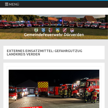
MENÜ
Freiwillige Feuerwehren Dörverden
Direkt
zum
Inhalt
springen
EXTERNES EINSATZMITTEL:
GEFAHRGUTZUG
LANDKREIS VERDEN