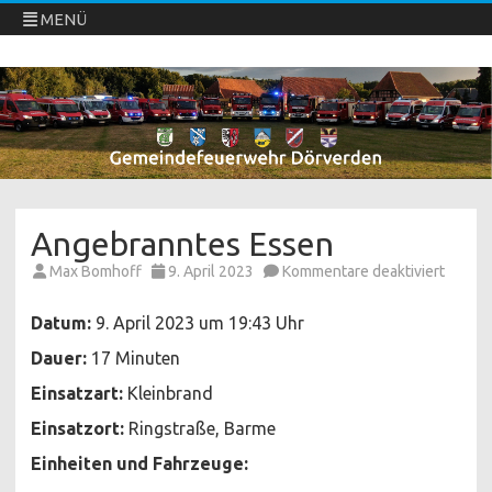
MENÜ
Freiwillige Feuerwehren Dörverden
Direkt
zum
Inhalt
springen
Angebranntes Essen
für
Max Bomhoff
9. April 2023
Kommentare deaktiviert
Angeb
Essen
Datum:
9. April 2023 um 19:43 Uhr
Dauer:
17 Minuten
Einsatzart:
Kleinbrand
Einsatzort:
Ringstraße, Barme
Einheiten und Fahrzeuge: