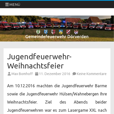
MENÜ
Freiwillige Feuerwehren Dörverden
Direkt
zum
Inhalt
springen
Jugendfeuerwehr-
Weihnachtsfeier
zu
Max Bomhoff
11. Dezember 2016
Keine Kommentare
Juge
Weih
Am 10.12.2016 machten die Jugendfeuerwehr Barme
sowie die Jugendfeuerwehr Hülsen/Wahnebergen Ihre
Weihnachtsfeier. Ziel des Abends beider
Jugendfeuerwehren war es zum Lasergame XXL nach