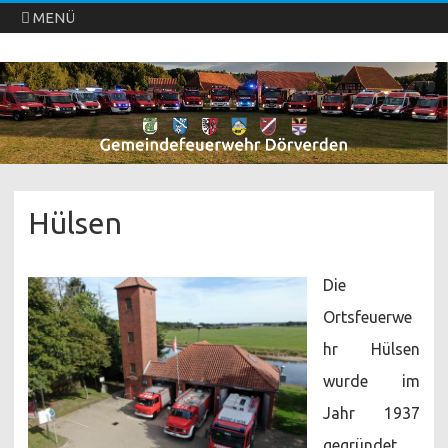
MENÜ
Freiwillige Feuerwehren Dörverden
Direkt
zum
Inhalt
springen
Hülsen
Die
Ortsfeuerwe
hr Hülsen
wurde im
Jahr 1937
gegründet