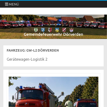
MENÜ
Freiwillige Feuerwehren Dörverden
Direkt
zum
Inhalt
springen
FAHRZEUG:
GW-L2 DÖRVERDEN
Gerätewagen-Logistik 2