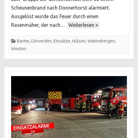
Scheunenbrand nach Donnerhorst alarmiert.
Ortsfeuerwehren
im
Ausgelöst wurde das Feuer durch einen
Einsatz
Rasenmäher, der nach…
Weiterlesen »
Barme
,
Dörverden
,
Einsätze
,
Hülsen
,
Wahnebergen
,
Westen