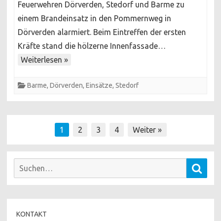
Feuerwehren Dörverden, Stedorf und Barme zu
Gartenlaube
einem Brandeinsatz in den Pommernweg in
Dörverden alarmiert. Beim Eintreffen der ersten
Kräfte stand die hölzerne Innenfassade…
Weiterlesen »
Barme
,
Dörverden
,
Einsätze
,
Stedorf
Seitennummerierung
1
2
3
4
Weiter »
der
Beiträge
Suchen
Such
nach:
KONTAKT