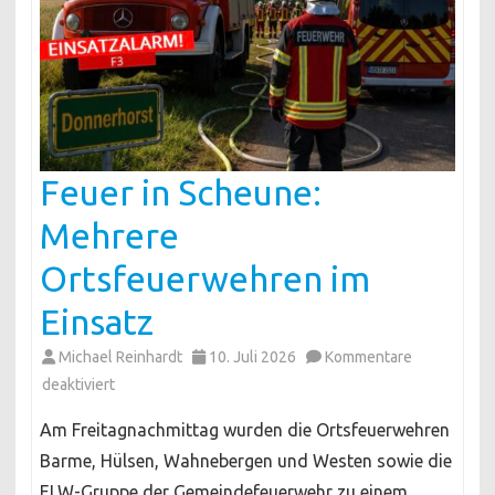
Feuer in Scheune:
Mehrere
Ortsfeuerwehren im
Einsatz
Michael Reinhardt
10. Juli 2026
Kommentare
für
deaktiviert
Feuer
Am Freitagnachmittag wurden die Ortsfeuerwehren
in
Barme, Hülsen, Wahnebergen und Westen sowie die
Scheune:
ELW-Gruppe der Gemeindefeuerwehr zu einem
Mehrere