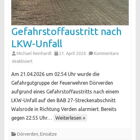
Gefahrstoffaustritt nach
LKW-Unfall
Michael Reinhardt
21. April 2026
Kommentare
für
deaktiviert
Gefahrstoffaustritt
Am 21.04.2026 um 02:54 Uhr wurde die
nach
Gefahrgutgruppe der Feuerwehren Dörverden
LKW-
aufgrund eines Gefahrstoffaustritts nach einem
Unfall
LKW-Unfall auf den BAB 27-Streckenabschnitt
Walsrode in Richtung Verden alarmiert. Bereits
gegen 22:55 Uhr…
Weiterlesen »
Dörverden
,
Einsätze