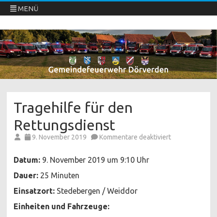
MENÜ
Freiwillige Feuerwehren Dörverden
Direkt
zum
Inhalt
springen
Tragehilfe für den
Rettungsdienst
für
9. November 2019
Kommentare deaktiviert
Tragehilfe
für
den
Datum:
9. November 2019 um 9:10 Uhr
Rettungsdienst
Dauer:
25 Minuten
Einsatzort:
Stedebergen / Weiddor
Einheiten und Fahrzeuge: