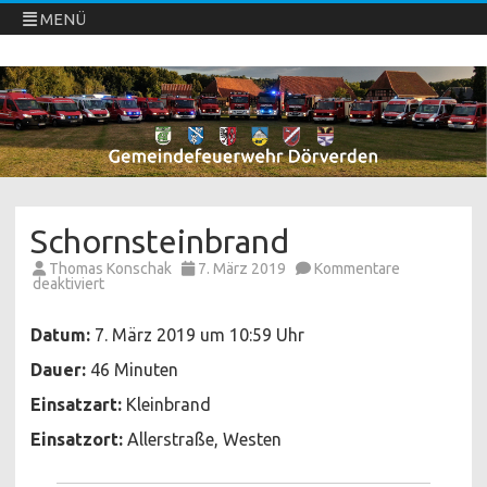
MENÜ
Freiwillige Feuerwehren Dörverden
Direkt
zum
Inhalt
springen
Schornsteinbrand
Thomas Konschak
7. März 2019
Kommentare
für
deaktiviert
Schornsteinbrand
Datum:
7. März 2019 um 10:59 Uhr
Dauer:
46 Minuten
Einsatzart:
Kleinbrand
Einsatzort:
Allerstraße, Westen