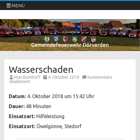
MENÜ
Freiwillige Feuerwehren Dörverden
Direkt
zum
Inhalt
springen
Wasserschaden
Max Bomhoff
4. Oktober 2018
Kommentare
für
deaktiviert
Wasserschaden
Datum:
4. Oktober 2018 um 15:42 Uhr
Dauer:
48 Minuten
Einsatzart:
Hilfeleistung
Einsatzort:
Öwelgönne, Stedorf