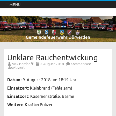
MENÜ
Freiwillige Feuerwehren Dörverden
Direkt
zum
Inhalt
springen
Unklare Rauchentwickung
Max Bomhoff
9. August 2018
Kommentare
für
deaktiviert
Unklare
Rauchentwickung
Datum:
9. August 2018 um 18:19 Uhr
Einsatzart:
Kleinbrand (Fehlalarm)
Einsatzort:
Kasernenstraße, Barme
Weitere Kräfte:
Polizei