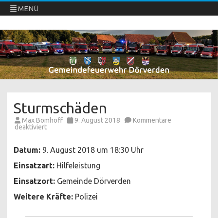
MENÜ
Freiwillige Feuerwehren Dörverden
Direkt
zum
Inhalt
springen
Sturmschäden
Max Bomhoff
9. August 2018
Kommentare
für
deaktiviert
Sturmschäden
Datum:
9. August 2018 um 18:30 Uhr
Einsatzart:
Hilfeleistung
Einsatzort:
Gemeinde Dörverden
Weitere Kräfte:
Polizei