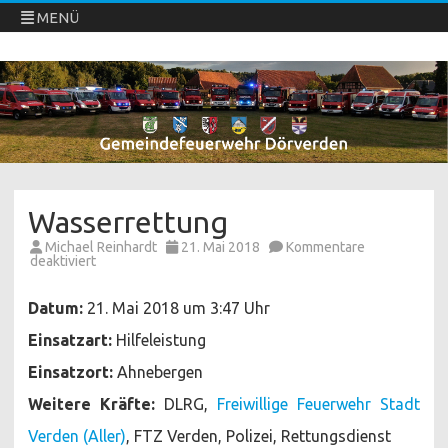
MENÜ
Freiwillige Feuerwehren Dörverden
Direkt
zum
Inhalt
springen
Wasserrettung
Michael Reinhardt
21. Mai 2018
Kommentare
für
deaktiviert
Wasserrettung
Datum:
21. Mai 2018 um 3:47 Uhr
Einsatzart:
Hilfeleistung
Einsatzort:
Ahnebergen
Weitere Kräfte:
DLRG,
Freiwillige Feuerwehr Stadt
Verden (Aller)
, FTZ Verden, Polizei, Rettungsdienst