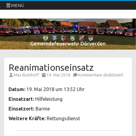
MENÜ
Freiwillige Feuerwehren Dörverden
Direkt
zum
Inhalt
springen
Reanimationseinsatz
für
Max Bomhoff
19. Mai 2018
Kommentare deaktiviert
Reanim
Datum:
19. Mai 2018 um 13:52 Uhr
Einsatzart:
Hilfeleistung
Einsatzort:
Barme
Weitere Kräfte:
Rettungsdienst