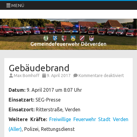
MENÜ
Freiwillige Feuerwehren Dörverden
Direkt
zum
Inhalt
springen
Gebäudebrand
für
Max Bomhoff
9. April 2017
Kommentare deaktiviert
Gebäu
Datum:
9. April 2017 um 8:07 Uhr
Einsatzart:
SEG-Presse
Einsatzort:
Ritterstraße, Verden
Weitere Kräfte:
Freiwillige Feuerwehr Stadt Verden
(Aller)
, Polizei, Rettungsdienst