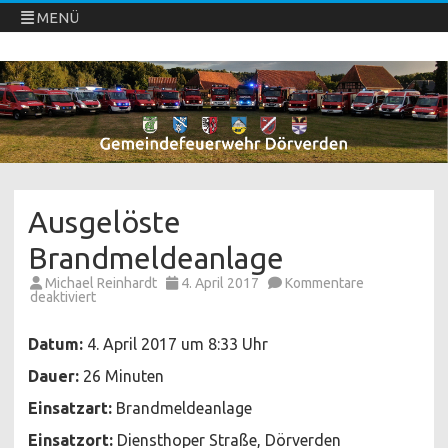
MENÜ
Freiwillige Feuerwehren Dörverden
Direkt
zum
Inhalt
springen
Ausgelöste
Brandmeldeanlage
Michael Reinhardt
4. April 2017
Kommentare
für
deaktiviert
Ausgelöste
Brandmeldeanlage
Datum:
4. April 2017 um 8:33 Uhr
Dauer:
26 Minuten
Einsatzart:
Brandmeldeanlage
Einsatzort:
Diensthoper Straße, Dörverden