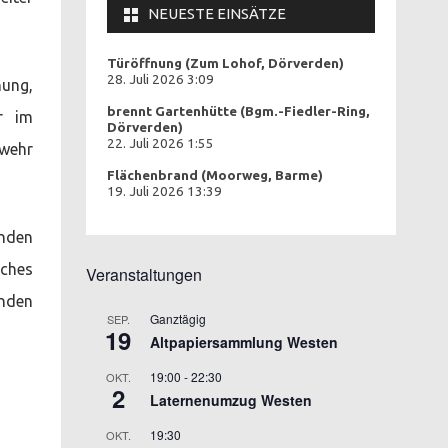
NEUESTE EINSÄTZE
Türöffnung (Zum Lohof, Dörverden)
28. Juli 2026 3:09
nung,
brennt Gartenhütte (Bgm.-Fiedler-Ring,
r im
Dörverden)
22. Juli 2026 1:55
rwehr
Flächenbrand (Moorweg, Barme)
19. Juli 2026 13:39
enden
iches
Veranstaltungen
enden
Ganztägig
SEP.
19
Altpapiersammlung Westen
19:00
-
22:30
OKT.
2
Laternenumzug Westen
19:30
OKT.