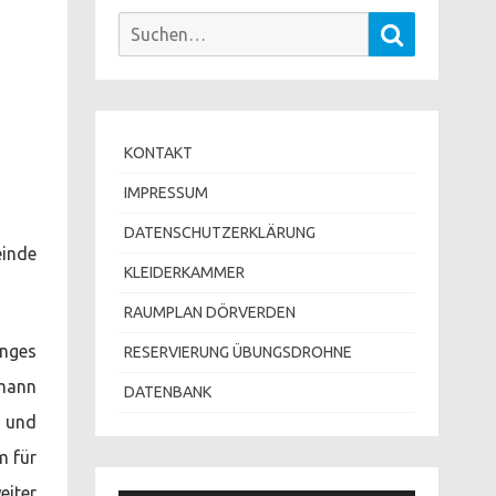
Suchen
Suchen
nach:
KONTAKT
IMPRESSUM
DATENSCHUTZERKLÄRUNG
inde
KLEIDERKAMMER
RAUMPLAN DÖRVERDEN
anges
RESERVIERUNG ÜBUNGSDROHNE
lmann
DATENBANK
 und
m für
eiter