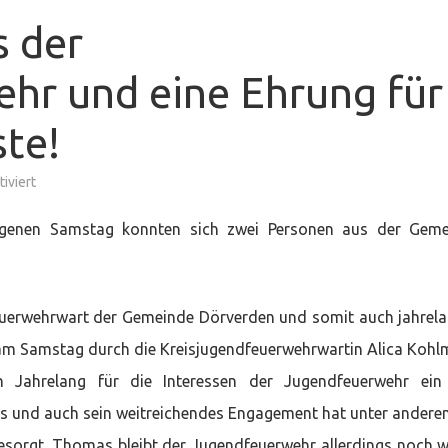
s der
hr und eine Ehrung für
te!
für
iviert
Verabschiedung
aus
der
ngenen Samstag konnten sich zwei Personen aus der Geme
Kreisjugendfeuerwehr
und
eine
Ehrung
für
besondere
uerwehrwart der Gemeinde Dörverden und somit auch jahrel
Verdienste!
 am Samstag durch die Kreisjugendfeuerwehrwartin Alica Koh
h Jahrelang für die Interessen der Jugendfeuerwehr ein
das und auch sein weitreichendes Engagement hat unter andere
gesorgt. Thomas bleibt der Jugendfeuerwehr allerdings noch w