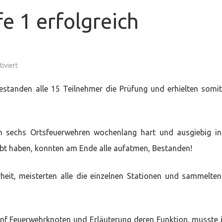
 1 erfolgreich
für
iviert
Jugendflamme
Stufe
1
anden alle 15 Teilnehmer die Prüfung und erhielten somit
erfolgreich
absolviert!
 sechs Ortsfeuerwehren wochenlang hart und ausgiebig i
bt haben, konnten am Ende alle aufatmen, Bestanden!
heit, meisterten alle die einzelnen Stationen und sammelten
nf Feuerwehrknoten und Erläuterung deren Funktion, musste 