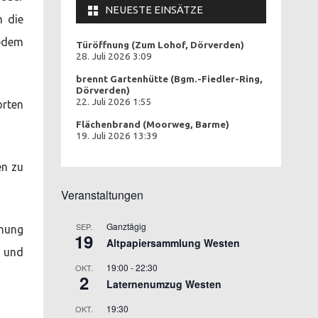
NEUESTE EINSÄTZE
h die
jedem
Türöffnung (Zum Lohof, Dörverden)
28. Juli 2026 3:09
brennt Gartenhütte (Bgm.-Fiedler-Ring,
Dörverden)
22. Juli 2026 1:55
rten
Flächenbrand (Moorweg, Barme)
19. Juli 2026 13:39
en zu
Veranstaltungen
Ganztägig
SEP.
hnung
19
Altpapiersammlung Westen
r und
19:00
-
22:30
OKT.
2
Laternenumzug Westen
19:30
OKT.