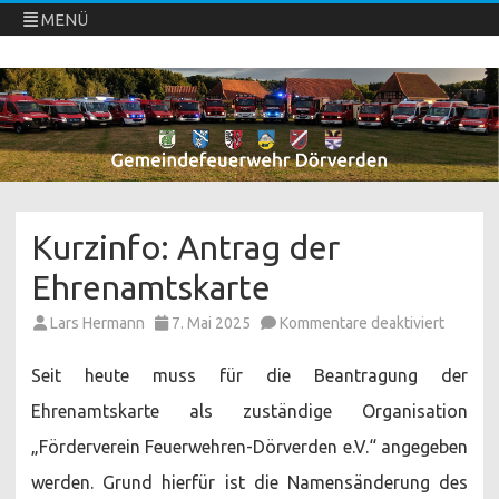
MENÜ
Freiwillige Feuerwehren Dörverden
Direkt
zum
Inhalt
springen
Kurzinfo: Antrag der
Ehrenamtskarte
für
Lars Hermann
7. Mai 2025
Kommentare deaktiviert
Kurzinfo
Antrag
der
Seit heute muss für die Beantragung der
Ehrenam
Ehrenamtskarte als zuständige Organisation
„Förderverein Feuerwehren-Dörverden e.V.“ angegeben
werden. Grund hierfür ist die Namensänderung des