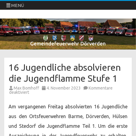
MENÜ
Freiwillige Feuerwehren Dörverden
Direkt
zum
Inhalt
springen
16 Jugendliche absolvieren
die Jugendflamme Stufe 1
Max Bomhoff
4. November 2023
Kommentare
für
deaktiviert
16
Jugendliche
absolvieren
Am vergangenen Freitag absolvierten 16 Jugendliche
die
Jugendflamme
aus den Ortsfeuerwehren Barme, Dörverden, Hülsen
Stufe
1
und Stedorf die Jugendflamme Teil 1. Um die erste
Auszeichnung in der Jugendfeuerwehr zu erhalten,