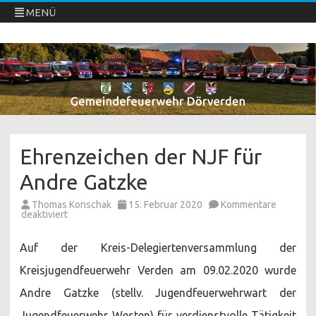
MENÜ
Freiwillige Feuerwehren Dörverden
Direkt
zum
Inhalt
springen
Ehrenzeichen der NJF für
Andre Gatzke
Thomas Konschak
15. Februar 2020
Kommentare
für
deaktiviert
Ehrenzeichen
der
NJF
Auf der Kreis-Delegiertenversammlung der
für
Andre
Kreisjugendfeuerwehr Verden am 09.02.2020 wurde
Gatzke
Andre Gatzke (stellv. Jugendfeuerwehrwart der
Jugendfeuerwehr Westen) für verdienstvolle Tätigkeit