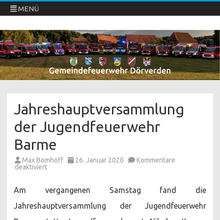
MENÜ
Freiwillige Feuerwehren Dörverden
Direkt
zum
Inhalt
springen
Jahreshauptversammlung
der Jugendfeuerwehr
Barme
Max Bomhoff
26. Januar 2020
Kommentare
für
deaktiviert
Jahreshauptversammlung
der
Jugendfeuerwehr
Am vergangenen Samstag fand die
Barme
Jahreshauptversammlung der Jugendfeuerwehr