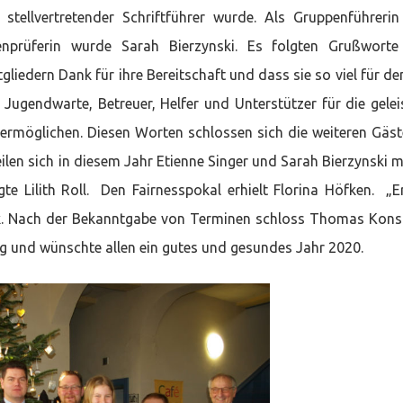
 stellvertretender Schriftführer wurde. Als Gruppenführeri
ssenprüferin wurde Sarah Bierzynski. Es folgten Grußwort
liedern Dank für ihre Bereitschaft und dass sie so viel für de
ugendwarte, Betreuer, Helfer und Unterstützer für die gelei
 ermöglichen. Diesen Worten schlossen sich die weiteren Gäst
ilen sich in diesem Jahr Etienne Singer und Sarah Bierzynski m
te Lilith Roll. Den Fairnesspokal erhielt Florina Höfken. „E
ak. Nach der Bekanntgabe von Terminen schloss Thomas Kon
 und wünschte allen ein gutes und gesundes Jahr 2020.