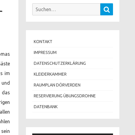
Suchen
r
Suchen
nach:
KONTAKT
IMPRESSUM
homas
Gäste
DATENSCHUTZERKLÄRUNG
ss im
KLEIDERKAMMER
- und
RAUMPLAN DÖRVERDEN
, das
RESERVIERUNG ÜBUNGSDROHNE
rigen
DATENBANK
allen
ahlen
 sein