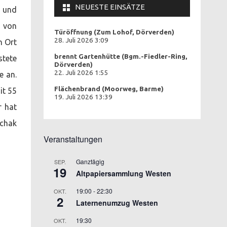
NEUESTE EINSÄTZE
n und
e von
Türöffnung (Zum Lohof, Dörverden)
28. Juli 2026 3:09
n Ort
brennt Gartenhütte (Bgm.-Fiedler-Ring,
stete
Dörverden)
22. Juli 2026 1:55
e an.
Flächenbrand (Moorweg, Barme)
it 55
19. Juli 2026 13:39
r hat
schak
Veranstaltungen
Ganztägig
SEP.
19
Altpapiersammlung Westen
19:00
-
22:30
OKT.
2
Laternenumzug Westen
19:30
OKT.