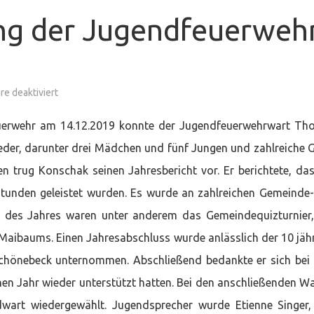
ng der Jugendfeuerweh
für
e deaktiviert
Generalversammlung
der
Jugendfeuerwehr
uerwehr am 14.12.2019 konnte der Jugendfeuerwehrwart T
Westen
lieder, darunter drei Mädchen und fünf Jungen und zahlreiche 
n trug Konschak seinen Jahresbericht vor. Er berichtete, da
tunden geleistet wurden. Es wurde an zahlreichen Gemeinde
e des Jahres waren unter anderem das Gemeindequizturnier
 Maibaums. Einen Jahresabschluss wurde anlässlich der 10 jäh
chönebeck unternommen. Abschließend bedankte er sich bei 
en Jahr wieder unterstützt hatten. Bei den anschließenden W
dwart wiedergewählt. Jugendsprecher wurde Etienne Singer,