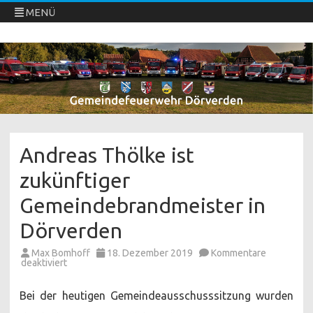
MENÜ
Freiwillige Feuerwehren Dörverden
Direkt
zum
Inhalt
springen
Andreas Thölke ist
zukünftiger
Gemeindebrandmeister in
Dörverden
Max Bomhoff
18. Dezember 2019
Kommentare
für
deaktiviert
Andreas
Thölke
ist
Bei der heutigen Gemeindeausschusssitzung wurden
zukünftiger
Gemeindebrandmeister