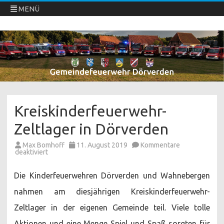
MENÜ
Freiwillige Feuerwehren Dörverden
Direkt
zum
Inhalt
springen
Kreiskinderfeuerwehr-
Zeltlager in Dörverden
Max Bomhoff
11. August 2019
Kommentare
für
deaktiviert
Kreiskinderfeuerwehr-
Zeltlager
in
Die Kinderfeuerwehren Dörverden und Wahnebergen
Dörverden
nahmen am diesjährigen Kreiskinderfeuerwehr-
Zeltlager in der eigenen Gemeinde teil. Viele tolle
Aktionen und eine Menge Spiel und Spaß sorgten für