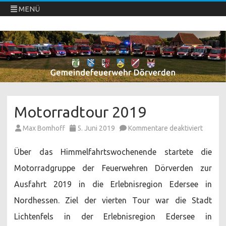
MENÜ
Freiwillige Feuerwehren Dörverden
Direkt
zum
Inhalt
springen
Motorradtour 2019
für
Max Bomhoff
5. Juni 2019
Kommentare deaktiviert
Motorr
2019
Über das Himmelfahrtswochenende startete die
Motorradgruppe der Feuerwehren Dörverden zur
Ausfahrt 2019 in die Erlebnisregion Edersee in
Nordhessen. Ziel der vierten Tour war die Stadt
Lichtenfels in der Erlebnisregion Edersee in