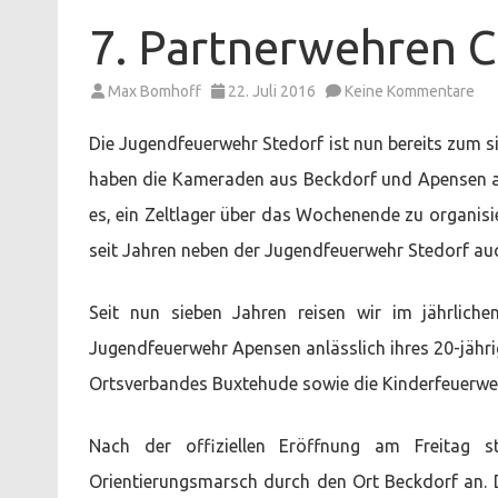
7. Partnerwehren 
zu
Max Bomhoff
22. Juli 2016
Keine Kommentare
7.
Par
Ca
Die Jugendfeuerwehr Stedorf ist nun bereits zum 
in
Ap
haben die Kameraden aus Beckdorf und Apensen au
es, ein Zeltlager über das Wochenende zu organisi
seit Jahren neben der Jugendfeuerwehr Stedorf a
Seit nun sieben Jahren reisen wir im jährlich
Jugendfeuerwehr Apensen anlässlich ihres 20-jähr
Ortsverbandes Buxtehude sowie die Kinderfeuerwe
Nach der offiziellen Eröffnung am Freitag 
Orientierungsmarsch durch den Ort Beckdorf an. 