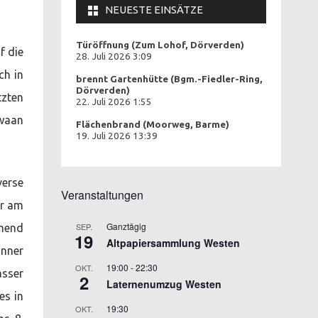
NEUESTE EINSÄTZE
Türöffnung (Zum Lohof, Dörverden)
f die
28. Juli 2026 3:09
ch in
brennt Gartenhütte (Bgm.-Fiedler-Ring,
Dörverden)
tzten
22. Juli 2026 1:55
hwaan
Flächenbrand (Moorweg, Barme)
19. Juli 2026 13:39
erse
Veranstaltungen
er am
Ganztägig
SEP.
nnend
19
Altpapiersammlung Westen
änner
19:00
-
22:30
OKT.
asser
2
Laternenumzug Westen
es in
19:30
OKT.