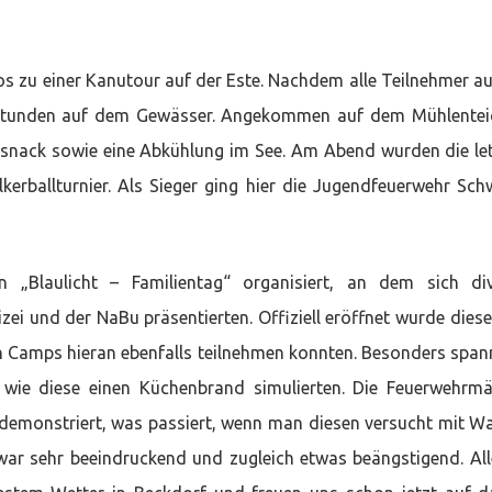
zu einer Kanutour auf der Este. Nachdem alle Teilnehmer au
i Stunden auf dem Gewässer. Angekommen auf dem Mühlentei
gssnack sowie eine Abkühlung im See. Am Abend wurden die le
kerballturnier. Als Sieger ging hier die Jugendfeuerwehr Sc
„Blaulicht – Familientag“ organisiert, an dem sich div
zei und der NaBu präsentierten. Offiziell eröffnet wurde dies
n Camps hieran ebenfalls teilnehmen konnten. Besonders spa
ie diese einen Küchenbrand simulierten. Die Feuerwehrm
 demonstriert, was passiert, wenn man diesen versucht mit W
 war sehr beeindruckend und zugleich etwas beängstigend. All