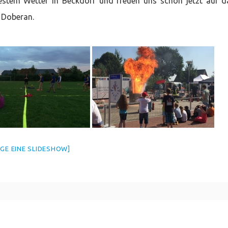
stem Wetter in Beckdorf und freuen uns schon jetzt auf d
 Doberan.
IGE EINE SLIDESHOW]