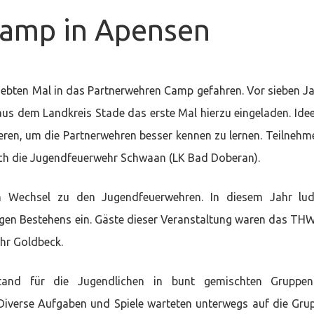
Camp in Apensen
tnerwehren
mp
siebten Mal in das Partnerwehren Camp gefahren. Vor sieben J
ensen
s dem Landkreis Stade das erste Mal hierzu eingeladen. Ide
eren, um die Partnerwehren besser kennen zu lernen. Teilnehme
uch die Jugendfeuerwehr Schwaan (LK Bad Doberan).
en Wechsel zu den Jugendfeuerwehren. In diesem Jahr lu
igen Bestehens ein. Gäste dieser Veranstaltung waren das TH
hr Goldbeck.
stand für die Jugendlichen in bunt gemischten Gruppen
Diverse Aufgaben und Spiele warteten unterwegs auf die Gru