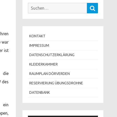
Suchen
Suchen
nach:
ahren
KONTAKT
e war
IMPRESSUM
r ist
DATENSCHUTZERKLÄRUNG
KLEIDERKAMMER
d die
RAUMPLAN DÖRVERDEN
W des
RESERVIERUNG ÜBUNGSDROHNE
DATENBANK
 ein
ppen,