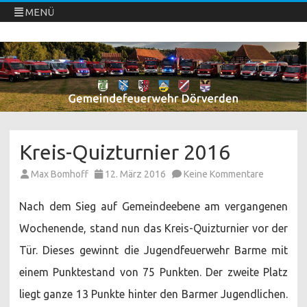
MENÜ
Freiwillige Feuerwehren Dörverden
Direkt
zum
Inhalt
springen
Kreis-Quizturnier 2016
zu
Max Bomhoff
12. März 2016
Keine Kommentare
Kreis-
Quizturni
2016
Nach dem Sieg auf Gemeindeebene am vergangenen
Wochenende, stand nun das Kreis-Quizturnier vor der
Tür. Dieses gewinnt die Jugendfeuerwehr Barme mit
einem Punktestand von 75 Punkten. Der zweite Platz
liegt ganze 13 Punkte hinter den Barmer Jugendlichen.