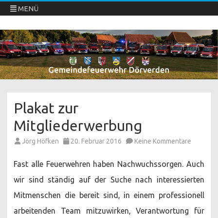
MENÜ
Freiwillige Feuerwehren Dörverden
Direkt
zum
Inhalt
springen
Plakat zur
Mitgliederwerbung
zu
Jörg Höfken
20. Februar 2016
Keine Kommentare
Plakat
zur
Mitglie
Fast alle Feuerwehren haben Nachwuchssorgen. Auch
wir sind ständig auf der Suche nach interessierten
Mitmenschen die bereit sind, in einem professionell
arbeitenden Team mitzuwirken, Verantwortung für