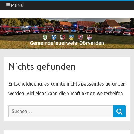
MENÜ
Freiwillige Feuerwehren Dörverden
Direkt
zum
Inhalt
springen
Nichts gefunden
Entschuldigung, es konnte nichts passendes gefunden
werden. Vielleicht kann die Suchfunktion weiterhelfen.
Such
Suchen
nach: